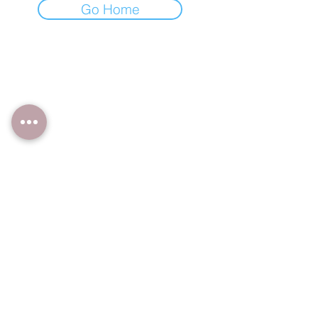
Go Home
Studio Polerina
📍Utmarksvägen 8
442 36 Kungälv
Närmsta busshållplats: Kungälvsresecentrum
Kontakt:
0765811258
Info@studiopolerina.se
Om oss