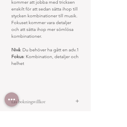
kommer att jobba med tricksen
enskilt för att sedan sätta ihop till
stycken kombinationer till musik.
Fokuset kommer vara detaljer
och att sätta ihop mer sömlösa
kombinationer.
Nivå
: Du behöver ha gått en adv.1
Fokus
: Kombination, detaljer och
helhet
Läs bokningsvillkor
5. Ta igen missat kurstillfälle
Deltagaren har rätt att ta igen ett (1)
kurstillfälle per bokad kurs, under