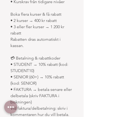
• Kurskrav från tidigare nivåer
Boka flera kurser & få rabatt
• 2 kurser → 400 kr rabatt
• 3 eller fler kurser → 1 200 kr
rabatt
Rabatten dras automatiskt i
kassan.
💳 Betalning & rabattkoder
• STUDENT → 10% rabatt (kod:
STUDENT10)
• SENIOR (60+) → 10% rabatt
(kod: SENIOR)
• FAKTURA → betala senare eller
delbetala (skriv FAKTURA i
bokningen)
Vid faktura/delbetalning: skriv i
kommentaren hur du vill betala.