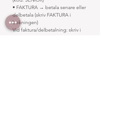
• FAKTURA → betala senare eller
delbetala (skriv FAKTURA i
bokningen)
Vid faktura/delbetalning: skriv i
kommentaren hur du vill betala.
⚠️ Viktigt
Bokning är bindande – vänligen
läs bokningsvillkor innan du
bokar.
Bokningsvillkor
Bokningsvillkor – Kurser hos Studio
Polerina
1. Kursupplägg och plats
I lokalen finns totalt 8 stänger,
inklusive instruktörens stång.