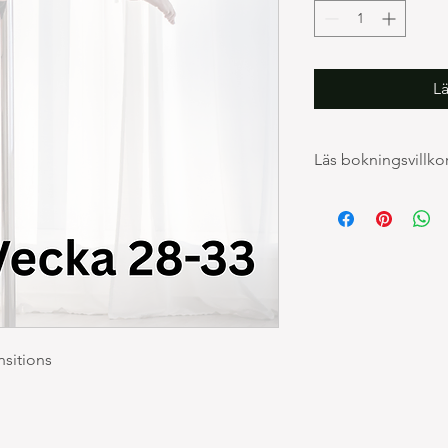
L
Läs bokningsvillko
5. Ta igen missat kursti
Deltagaren har rätt att
bokad kurs, under för
uppfylls:
Tillfället måste t
Endast frånvaro p
godkänns.
Annan frånvaro ger
nsitions
Om deltagaren redan v
kommer missas ska de
kommentarsfältet.
För att frånvaro ska 