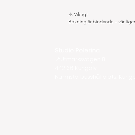
⚠️ Viktigt
Bokning är bindande – vänligen
Studio Polerina
📍Utmarksvägen 8
442 36 Kungälv
Närmsta busshållplats: Kung