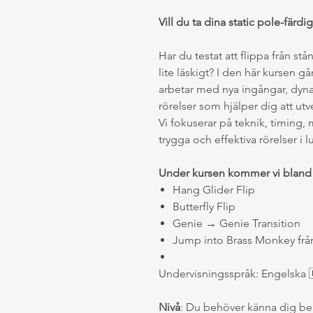
Vill du ta dina static pole-färdig
Har du testat att flippa från st
lite läskigt? I den här kursen gå
arbetar med nya ingångar, dyn
rörelser som hjälper dig att ut
Vi fokuserar på teknik, timing
trygga och effektiva rörelser i l
Under kursen kommer vi bland 
Hang Glider Flip
Butterfly Flip
Genie → Genie Transition
Jump into Brass Monkey frå
Undervisningsspråk: Engelska 
Nivå
: Du behöver känna dig bek