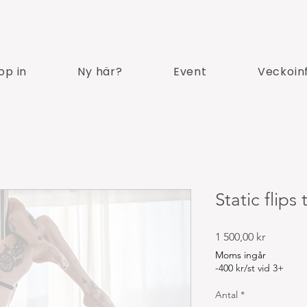
op in
Ny här?
Event
Veckoin
Static flips
Pris
1 500,00 kr
Moms ingår
-400 kr/st vid 3+
Antal
*