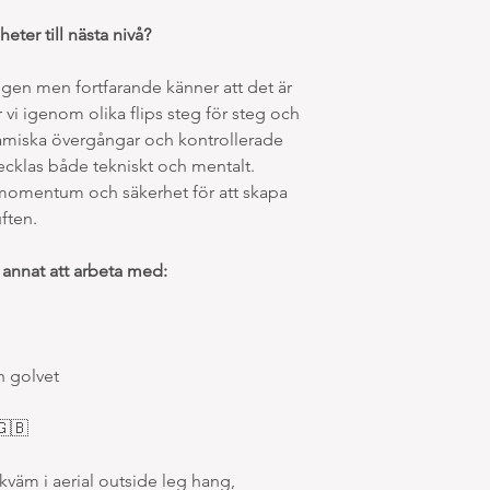
meddelar sjukdom min
post till:
heter till nästa nivå?
info@studiopolerina.
Meddelande via Instag
ången men fortfarande känner att det är
godkänns inte.
r vi igenom olika flips steg för steg och
Rätten att ta igen ett 
amiska övergångar och kontrollerade
månader från det dat
post.
vecklas både tekniskt och mentalt.
Om inget pass finns s
, momentum och säkerhet för att skapa
erbjudas ett Open Prac
uften.
Vid skada eller annat
deltagande krävs läka
annat att arbeta med:
tillgodoräknas eller s
Graviditet betraktas 
sammanhang.
6. Träning på egen ri
n golvet
All träning sker på eg
Deltagaren ansvarar sj
🇬🇧
olycksfallsförsäkring 
Polerinas lokaler.
väm i aerial outside leg hang,