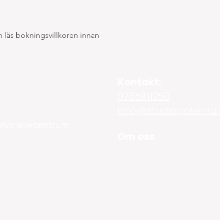
 läs bokningsvillkoren innan
Kontakt:
0765811258
Info@studiopolerina.
älvsresecentrum
Om oss