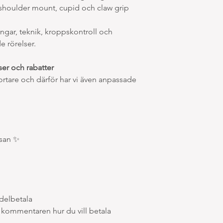
i, shoulder mount, cupid och claw grip
7. Friskvårdsbidrag
Studio Polerina accep
friskvårdsbidrag.
ngar, teknik, kroppskontroll och
Vid betalning genom 
e rörelser.
återbetalningar.
Vid Benify-bokning s
er och rabatter
kontaktar därefter st
rtare och därför har vi även anpassade
info@studiopolerina.s
8. Inställda kurser o
Studio Polerina förbeh
vid för få anmälda de
händelser utanför stu
ssan ✨
Vid inställd kurs erbj
plats i annan kurs 
återbetalning av e
Studio Polerina förbe
göra mindre förändrin
kursupplägg. Deltagar
delbetala
som möjligt.
 i kommentaren hur du vill betala