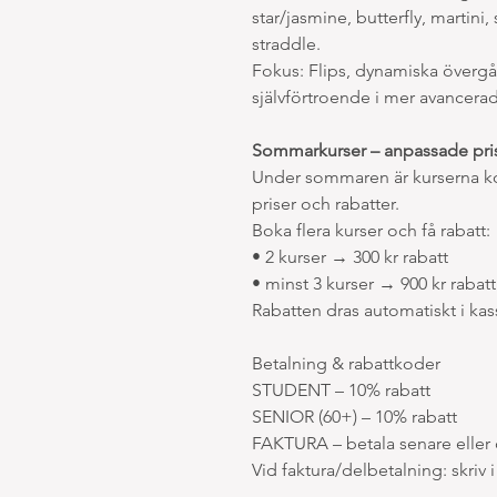
star/jasmine, butterfly, martin
straddle.
Fokus: Flips, dynamiska övergå
självförtroende i mer avancerad
Sommarkurser – anpassade pris
Under sommaren är kurserna ko
priser och rabatter.
Boka flera kurser och få rabatt:
• 2 kurser → 300 kr rabatt
• minst 3 kurser → 900 kr rabatt
Rabatten dras automatiskt i ka
Betalning & rabattkoder
STUDENT – 10% rabatt
SENIOR (60+) – 10% rabatt
FAKTURA – betala senare eller 
Vid faktura/delbetalning: skriv