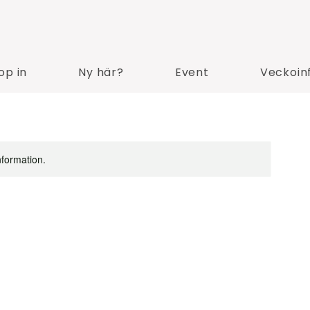
op in
Ny här?
Event
Veckoin
nformation.