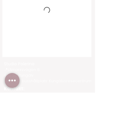
Studio Polerina
📍Utmarksvägen 8
442 36 Kungälv
Närmsta busshållplats: Kungälvsresecentrum
Kontakt:
0765811258
Info@studiopolerina.se
Om oss