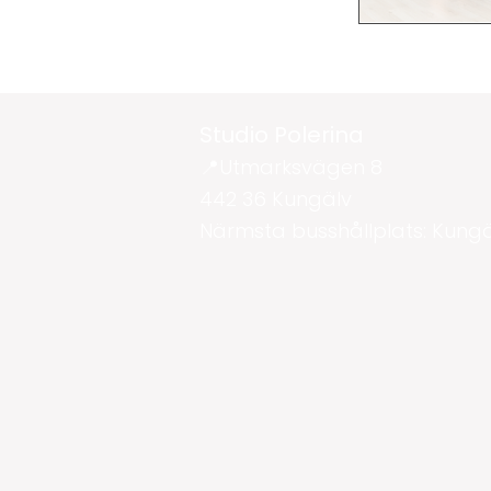
Studio Polerina
📍Utmarksvägen 8
442 36 Kungälv
Närmsta busshållplats: Kung