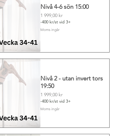
Nivå 4-6 sön 15:00
Pris
1 999,00 kr
-400 kr/st vid 3+
Moms ingår
Nivå 2 - utan invert tors
19:50
Pris
1 999,00 kr
-400 kr/st vid 3+
Moms ingår