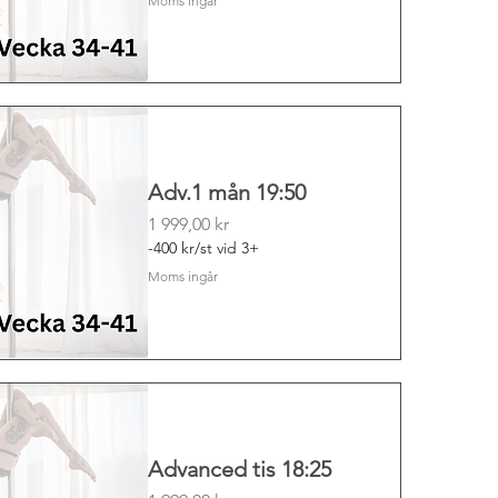
Moms ingår
Adv.1 mån 19:50
Pris
1 999,00 kr
-400 kr/st vid 3+
Moms ingår
Advanced tis 18:25