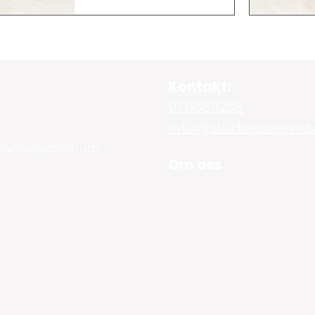
Kontakt:
0765811258
Info@studiopolerina.
älvsresecentrum
Om oss