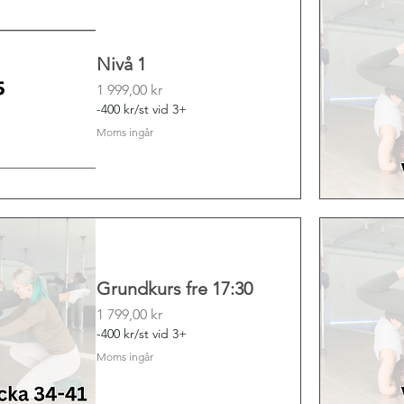
Nivå 1
Pris
1 999,00 kr
-400 kr/st vid 3+
Moms ingår
Grundkurs fre 17:30
Pris
1 799,00 kr
-400 kr/st vid 3+
Moms ingår