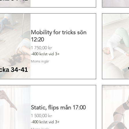
Mobility for tricks sön
12:20
Pris
1 750,00 kr
-400 kr/st vid 3+
Moms ingår
Static, flips mån 17:00
Pris
1 500,00 kr
-400 kr/st vid 3+