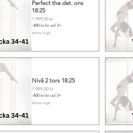
Perfect the det. ons
18:25
Pris
1 999,00 kr
-400 kr/st vid 3+
Moms ingår
Nivå 2 tors 18:25
Pris
1 999,00 kr
-400 kr/st vid 3+
Moms ingår