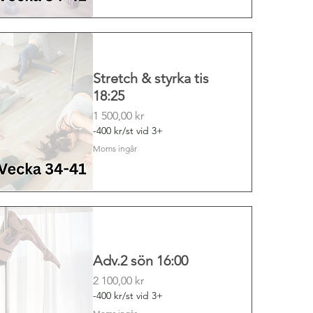
Stretch & styrka tis
18:25
Pris
1 500,00 kr
-400 kr/st vid 3+
Moms ingår
Adv.2 sön 16:00
Pris
2 100,00 kr
-400 kr/st vid 3+