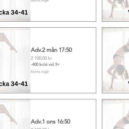
Moms ingår
Adv.2 mån 17:50
Pris
2 100,00 kr
-400 kr/st vid 3+
Moms ingår
Adv.1 ons 16:50