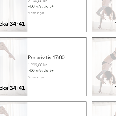
Pris
2 100,00 kr
-400 kr/st vid 3+
Moms ingår
Pre adv tis 17:00
Pris
1 999,00 kr
-400 kr/st vid 3+
Moms ingår