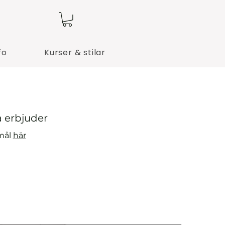
fo
Kurser & stilar
a erbjuder
smål
här