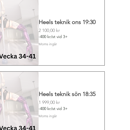
Heels teknik ons 19:30
Pris
2 100,00 kr
-400 kr/st vid 3+
Moms ingår
Heels teknik sön 18:35
Pris
1 999,00 kr
-400 kr/st vid 3+
Moms ingår